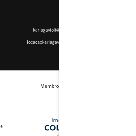
(54) 99200-7898
(54) 99163-6677
karlagavioli@portalnet.com.br
locacaokarlagavioli@hotmail.com
Membro das
de