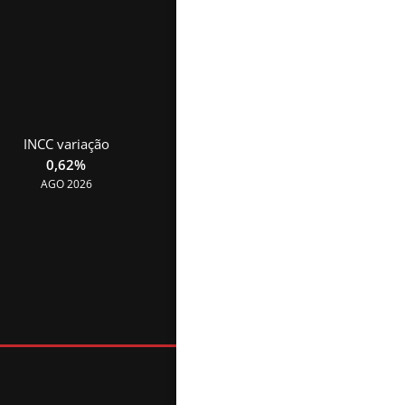
INCC variação
IPCA 12 meses
0,62%
4,64%
AGO 2026
JUL 2026
(54) 3342-2571