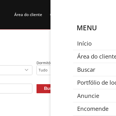
Área do cliente
CRECI: 26643 J
MENU
Início
Área do client
Dormitórios
Buscar
Tudo
Portfólio de l
Buscar
Limpar
Anuncie
Encomende