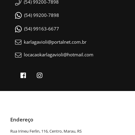
(54) 99200-7898
(54) 99200-7898
(54) 99163-6677
karlagavioli@portalnet.com.br
locacaokarlagavioli@hotmail.com
Endereço
Rua Irineu Ferlin, 116, Centro, Marau, RS