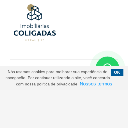
Nós usamos cookies para melhorar sua experiência de
OK
Karla Gavioli Negócios Imobiliários - CRECI 26643 J
-
navegação. Por continuar utilizando o site, você concorda
Copyright© 2026. Todos os direitos reservados.
Nossos termos
com nossa política de privacidade.
Desenvolvido por: